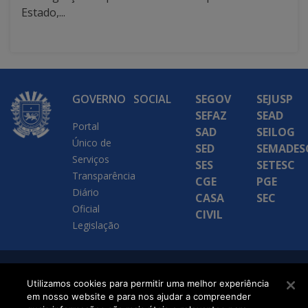
Estado,...
GOVERNO
SOCIAL
SEGOV
SEJUSP
SEFAZ
SEAD
Portal
SAD
SEILOG
Único de
SED
SEMADES
Serviços
SES
SETESC
Transparência
CGE
PGE
Diário
CASA
SEC
Oficial
CIVIL
Legislação
SETDIG | Secretaria-
Utilizamos cookies para permitir uma melhor experiência
Executiva de
em nosso website e para nos ajudar a compreender