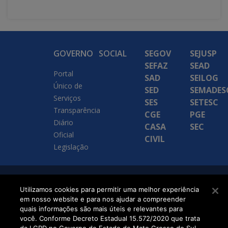
GOVERNO
SOCIAL
SEGOV
SEJUSP
SEFAZ
SEAD
Portal
SAD
SEILOG
Único de
SED
SEMADES
Serviços
SES
SETESC
Transparência
CGE
PGE
Diário
CASA
SEC
Oficial
CIVIL
Legislação
SETDIG | Secretaria-
Utilizamos cookies para permitir uma melhor experiência
em nosso website e para nos ajudar a compreender
Executiva de
quais informações são mais úteis e relevantes para
Transformação Digital
você. Conforme Decreto Estadual 15.572/2020 que trata