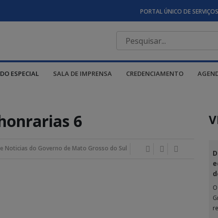
PORTAL ÚNICO DE SERVIÇO
DO ESPECIAL
SALA DE IMPRENSA
CREDENCIAMENTO
AGEN
honrarias 6
V
e Noticias do Governo de Mato Grosso do Sul
D
e
d
O
G
r