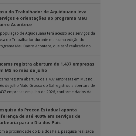
rande. Durante […]
asa do Trabalhador de Aquidauana leva
erviços e orientações ao programa Meu
airro Acontece
 população de Aquidauana terá acesso aos serviços da
asa do Trabalhador durante mais uma edição do
rograma Meu Bairro Acontece, que será realizada no
róximo sábado (8), das 15h […]
ucems registra abertura de 1.437 empresas
m MS no mês de julho
ucems registra abertura de 1.437 empresas em MSz no
ês de julho Mato Grosso do Sul registrou a abertura de
.437 empresas em julho de 2026, conforme dados da
nta […]
esquisa do Procon Estadual aponta
iferença de até 400% em serviços de
arbearia para o Dia dos Pais
om a proximidade do Dia dos Pais, pesquisa realizada