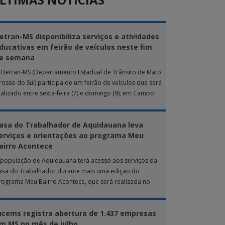
etran-MS disponibiliza serviços e atividades
ducativas em feirão de veículos neste fim
e semana
 Detran-MS (Departamento Estadual de Trânsito de Mato
rosso do Sul) participa de um feirão de veículos que será
ealizado entre sexta-feira (7) e domingo (9), em Campo
rande. Durante […]
asa do Trabalhador de Aquidauana leva
erviços e orientações ao programa Meu
airro Acontece
 população de Aquidauana terá acesso aos serviços da
asa do Trabalhador durante mais uma edição do
rograma Meu Bairro Acontece, que será realizada no
róximo sábado (8), das 15h […]
ucems registra abertura de 1.437 empresas
m MS no mês de julho