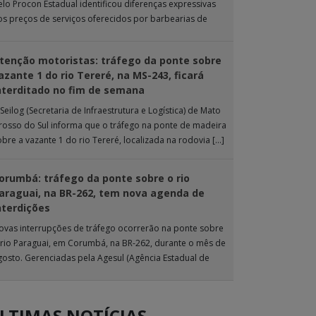
elo Procon Estadual identificou diferenças expressivas
os preços de serviços oferecidos por barbearias de
ampo Grande. O levantamento analisou 18 tipos […]
tenção motoristas: tráfego da ponte sobre
azante 1 do rio Tereré, na MS-243, ficará
nterditado no fim de semana
Seilog (Secretaria de Infraestrutura e Logística) de Mato
rosso do Sul informa que o tráfego na ponte de madeira
obre a vazante 1 do rio Tereré, localizada na rodovia […]
orumbá: tráfego da ponte sobre o rio
araguai, na BR-262, tem nova agenda de
nterdições
ovas interrupções de tráfego ocorrerão na ponte sobre
 rio Paraguai, em Corumbá, na BR-262, durante o mês de
gosto. Gerenciadas pela Agesul (Agência Estadual de
estão de Empreendimentos), as […]
LTIMAS NOTÍCIAS