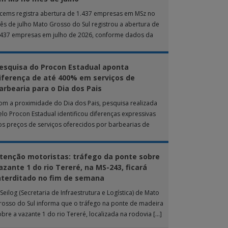
ucems registra abertura de 1.437 empresas em MSz no
ês de julho Mato Grosso do Sul registrou a abertura de
.437 empresas em julho de 2026, conforme dados da
nta […]
esquisa do Procon Estadual aponta
iferença de até 400% em serviços de
arbearia para o Dia dos Pais
om a proximidade do Dia dos Pais, pesquisa realizada
elo Procon Estadual identificou diferenças expressivas
os preços de serviços oferecidos por barbearias de
ampo Grande. O levantamento analisou 18 tipos […]
tenção motoristas: tráfego da ponte sobre
azante 1 do rio Tereré, na MS-243, ficará
nterditado no fim de semana
Seilog (Secretaria de Infraestrutura e Logística) de Mato
rosso do Sul informa que o tráfego na ponte de madeira
obre a vazante 1 do rio Tereré, localizada na rodovia […]