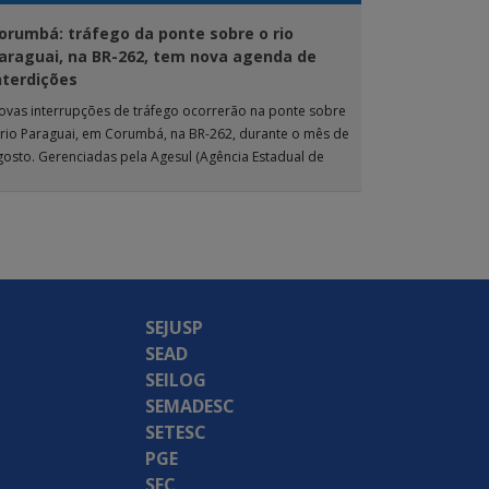
orumbá: tráfego da ponte sobre o rio
araguai, na BR-262, tem nova agenda de
nterdições
ovas interrupções de tráfego ocorrerão na ponte sobre
 rio Paraguai, em Corumbá, na BR-262, durante o mês de
gosto. Gerenciadas pela Agesul (Agência Estadual de
estão de Empreendimentos), as […]
SEJUSP
SEAD
SEILOG
SEMADESC
SETESC
PGE
SEC