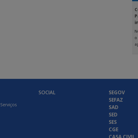
C
P
i
N
o
a
G
SOCIAL
SEGOV
SEFAZ
 Serviços
SAD
SED
SES
CGE
CASA CIVIL