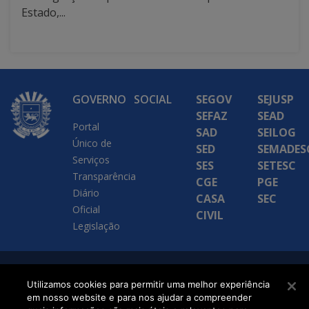
Estado,...
GOVERNO
SOCIAL
SEGOV
SEJUSP
SEFAZ
SEAD
Portal
SAD
SEILOG
Único de
SED
SEMADES
Serviços
SES
SETESC
Transparência
CGE
PGE
Diário
CASA
SEC
Oficial
CIVIL
Legislação
SETDIG | Secretaria-
Utilizamos cookies para permitir uma melhor experiência
Executiva de
em nosso website e para nos ajudar a compreender