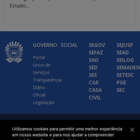
Estado,...
GOVERNO
SOCIAL
SEGOV
SEJUSP
SEFAZ
SEAD
Portal
SAD
SEILOG
Único de
SED
SEMADES
Serviços
SES
SETESC
Transparência
CGE
PGE
Diário
CASA
SEC
Oficial
CIVIL
Legislação
SETDIG | Secretaria-
Utilizamos cookies para permitir uma melhor experiência
Executiva de
em nosso website e para nos ajudar a compreender