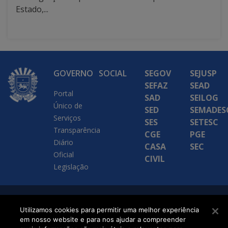
Estado,...
GOVERNO
SOCIAL
SEGOV
SEJUSP
SEFAZ
SEAD
Portal
SAD
SEILOG
Único de
SED
SEMADES
Serviços
SES
SETESC
Transparência
CGE
PGE
Diário
CASA
SEC
Oficial
CIVIL
Legislação
SETDIG | Secretaria-
Utilizamos cookies para permitir uma melhor experiência
Executiva de
em nosso website e para nos ajudar a compreender