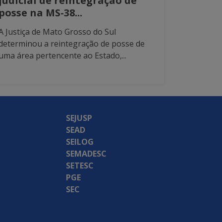
judicial de reintegração de
posse na MS-38...
A Justiça de Mato Grosso do Sul
determinou a reintegração de posse de
uma área pertencente ao Estado,...
SEJUSP
SEAD
SEILOG
SEMADESC
SETESC
PGE
SEC