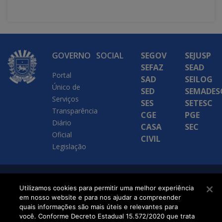
GOVERNO
SOCIAL
SEGOV
SEJUSP
SEFAZ
SEAD
Portal
SAD
SEILOG
Único de
SED
SEMADES
Serviços
SES
SETESC
Transparência
CGE
PGE
Diário
CASA
SEC
Oficial
CIVIL
Legislação
SETDIG | Secretaria-
Utilizamos cookies para permitir uma melhor experiência
em nosso website e para nos ajudar a compreender
Executiva de
quais informações são mais úteis e relevantes para
Transformação Digital
você. Conforme Decreto Estadual 15.572/2020 que trata