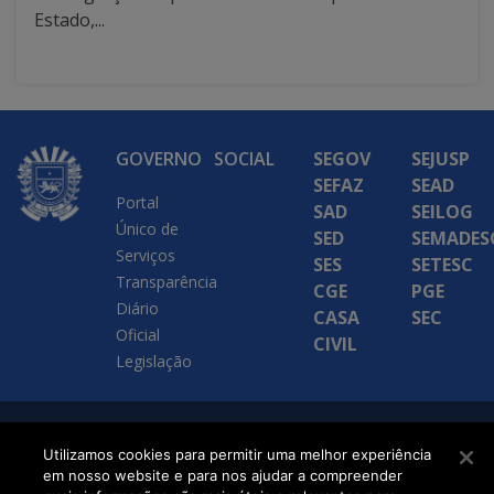
Estado,...
GOVERNO
SOCIAL
SEGOV
SEJUSP
SEFAZ
SEAD
Portal
SAD
SEILOG
Único de
SED
SEMADES
Serviços
SES
SETESC
Transparência
CGE
PGE
Diário
CASA
SEC
Oficial
CIVIL
Legislação
SETDIG | Secretaria-
Utilizamos cookies para permitir uma melhor experiência
Executiva de
em nosso website e para nos ajudar a compreender