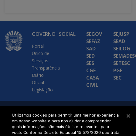
GOVERNO
SOCIAL
SEGOV
SEJUSP
SEFAZ
SEAD
Portal
SAD
SEILOG
Único de
SED
SEMADES
Serviços
SES
SETESC
Transparência
CGE
PGE
Diário
CASA
SEC
Oficial
CIVIL
Legislação
SETDIG | Secretaria-
Utilizamos cookies para permitir uma melhor experiência
em nosso website e para nos ajudar a compreender
Executiva de
quais informações são mais úteis e relevantes para
Transformação Digital
você. Conforme Decreto Estadual 15.572/2020 que trata