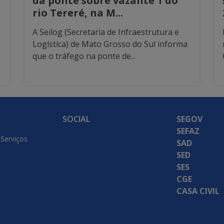
da ponte sobre vazante 1 do
rio Tereré, na M...
A Seilog (Secretaria de Infraestrutura e
Logística) de Mato Grosso do Sul informa
que o tráfego na ponte de...
SOCIAL
SEGOV
SEFAZ
 Serviços
SAD
SED
SES
CGE
CASA CIVIL