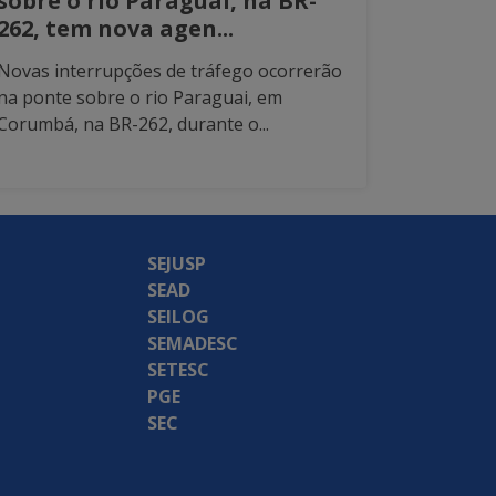
sobre o rio Paraguai, na BR-
262, tem nova agen...
Novas interrupções de tráfego ocorrerão
na ponte sobre o rio Paraguai, em
Corumbá, na BR-262, durante o...
SEJUSP
SEAD
SEILOG
SEMADESC
SETESC
PGE
SEC