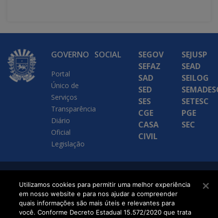
GOVERNO
SOCIAL
SEGOV
SEJUSP
SEFAZ
SEAD
Portal
SAD
SEILOG
Único de
SED
SEMADES
Serviços
SES
SETESC
Transparência
CGE
PGE
Diário
CASA
SEC
Oficial
CIVIL
Legislação
SETDIG | Secretaria-
Utilizamos cookies para permitir uma melhor experiência
em nosso website e para nos ajudar a compreender
Executiva de
quais informações são mais úteis e relevantes para
Transformação Digital
você. Conforme Decreto Estadual 15.572/2020 que trata