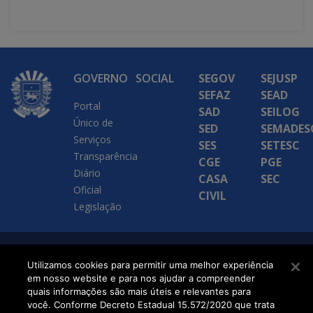
GOVERNO
SOCIAL
SEGOV
SEJUSP
SEFAZ
SEAD
Portal
SAD
SEILOG
Único de
SED
SEMADES
Serviços
SES
SETESC
Transparência
CGE
PGE
Diário
CASA
SEC
Oficial
CIVIL
Legislação
SETDIG | Secretaria-
Utilizamos cookies para permitir uma melhor experiência
em nosso website e para nos ajudar a compreender
Executiva de
quais informações são mais úteis e relevantes para
Transformação Digital
você. Conforme Decreto Estadual 15.572/2020 que trata