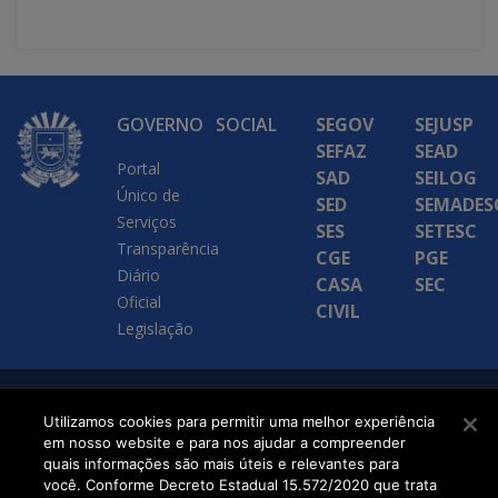
GOVERNO
SOCIAL
SEGOV
SEJUSP
SEFAZ
SEAD
Portal
SAD
SEILOG
Único de
SED
SEMADES
Serviços
SES
SETESC
Transparência
CGE
PGE
Diário
CASA
SEC
Oficial
CIVIL
Legislação
SETDIG | Secretaria-
Utilizamos cookies para permitir uma melhor experiência
em nosso website e para nos ajudar a compreender
Executiva de
quais informações são mais úteis e relevantes para
Transformação Digital
você. Conforme Decreto Estadual 15.572/2020 que trata