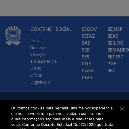
GOVERNO
SOCIAL
SEGOV
SEJUSP
SEFAZ
SEAD
Portal
SAD
SEILOG
Único de
SED
SEMADES
Serviços
SES
SETESC
Transparência
CGE
PGE
Diário
CASA
SEC
Oficial
CIVIL
Legislação
SETDIG | Secretaria-
Utilizamos cookies para permitir uma melhor experiência
Executiva de
em nosso website e para nos ajudar a compreender
quais informações são mais úteis e relevantes para
Transformação Digital
você. Conforme Decreto Estadual 15.572/2020 que trata