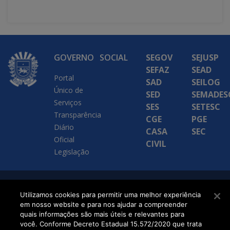
GOVERNO
SOCIAL
SEGOV
SEJUSP
SEFAZ
SEAD
Portal
SAD
SEILOG
Único de
SED
SEMADES
Serviços
SES
SETESC
Transparência
CGE
PGE
Diário
CASA
SEC
Oficial
CIVIL
Legislação
SETDIG | Secretaria-
Utilizamos cookies para permitir uma melhor experiência
em nosso website e para nos ajudar a compreender
Executiva de
quais informações são mais úteis e relevantes para
Transformação Digital
você. Conforme Decreto Estadual 15.572/2020 que trata