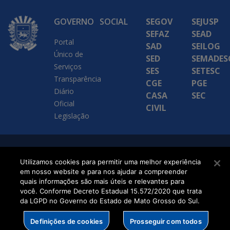
GOVERNO
SOCIAL
SEGOV
SEJUSP
SEFAZ
SEAD
Portal
SAD
SEILOG
Único de
SED
SEMADES
Serviços
SES
SETESC
Transparência
CGE
PGE
Diário
CASA
SEC
Oficial
CIVIL
Legislação
SETDIG | Secretaria-
Utilizamos cookies para permitir uma melhor experiência
Executiva de
em nosso website e para nos ajudar a compreender
quais informações são mais úteis e relevantes para
Transformação Digital
você. Conforme Decreto Estadual 15.572/2020 que trata
da LGPD no Governo do Estado de Mato Grosso do Sul.
Definições de cookies
Prosseguir com todos