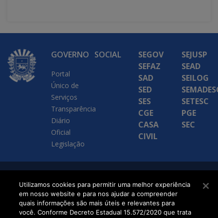
GOVERNO
SOCIAL
SEGOV
SEJUSP
SEFAZ
SEAD
Portal
SAD
SEILOG
Único de
SED
SEMADES
Serviços
SES
SETESC
Transparência
CGE
PGE
Diário
CASA
SEC
Oficial
CIVIL
Legislação
SETDIG | Secretaria-
Utilizamos cookies para permitir uma melhor experiência
em nosso website e para nos ajudar a compreender
Executiva de
quais informações são mais úteis e relevantes para
Transformação Digital
você. Conforme Decreto Estadual 15.572/2020 que trata