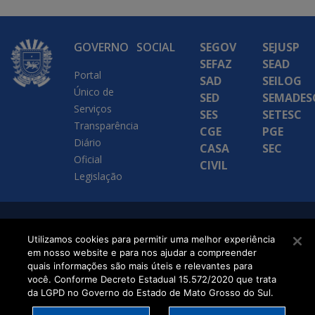
GOVERNO
SOCIAL
SEGOV
SEJUSP
SEFAZ
SEAD
Portal
SAD
SEILOG
Único de
SED
SEMADES
Serviços
SES
SETESC
Transparência
CGE
PGE
Diário
CASA
SEC
Oficial
CIVIL
Legislação
SETDIG | Secretaria-
Utilizamos cookies para permitir uma melhor experiência
Executiva de
em nosso website e para nos ajudar a compreender
quais informações são mais úteis e relevantes para
Transformação Digital
você. Conforme Decreto Estadual 15.572/2020 que trata
da LGPD no Governo do Estado de Mato Grosso do Sul.