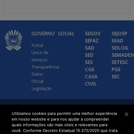
GOVERNO
SOCIAL
SEGOV
SEJUSP
SEFAZ
SEAD
Portal
SAD
SEILOG
Único de
SED
SEMADES
Serviços
SES
SETESC
Transparência
CGE
PGE
Diário
CASA
SEC
Oficial
CIVIL
Legislação
SETDIG | Secretaria-
Utilizamos cookies para permitir uma melhor experiência
em nosso website e para nos ajudar a compreender
Executiva de
quais informações são mais úteis e relevantes para
Transformação Digital
você. Conforme Decreto Estadual 15.572/2020 que trata