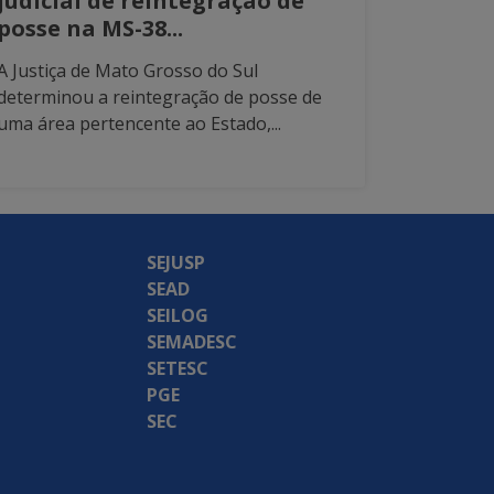
judicial de reintegração de
posse na MS-38...
A Justiça de Mato Grosso do Sul
determinou a reintegração de posse de
uma área pertencente ao Estado,...
SEJUSP
SEAD
SEILOG
SEMADESC
SETESC
PGE
SEC