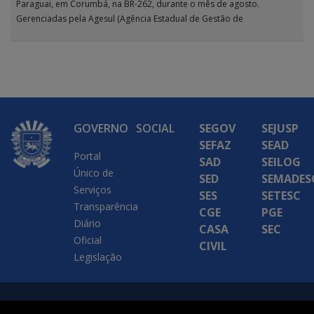
Paraguai, em Corumbá, na BR-262, durante o mês de agosto.
Gerenciadas pela Agesul (Agência Estadual de Gestão de
Empreendimentos), as […]
GOVERNO
SOCIAL
SEGOV
SEJUSP
SEFAZ
SEAD
Portal
SAD
SEILOG
Único de
SED
SEMADES
Serviços
SES
SETESC
Transparência
CGE
PGE
Diário
CASA
SEC
Oficial
CIVIL
Legislação
SETDIG | Secretaria-