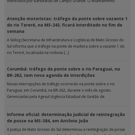
oferecidos por barbearias de Campo Grande. O levantamento
analisou 18 tipos […]
Atenção motoristas: tráfego da ponte sobre vazante 1
do rio Tereré, na MS-243, ficará interditado no fim de
semana
A Seilog (Secretaria de Infraestrutura e Logística) de Mato Grosso do
Sul informa que o tráfego na ponte de madeira sobre a vazante 1 do
rio Tereré, localizada na rodovia […]
Corumbá: tráfego da ponte sobre o rio Paraguai, na
BR-262, tem nova agenda de interdições
Novas interrupções de tráfego ocorrerão na ponte sobre o rio
Paraguai, em Corumbá, na BR-262, durante o mês de agosto.
Gerenciadas pela Agesul (Agência Estadual de Gestão de
Empreendimentos), as […]
Informe oficial: determinação judicial de reintegração
de posse na MS-384, em Antônio João
A Justiça de Mato Grosso do Sul determinou a reintegração de posse