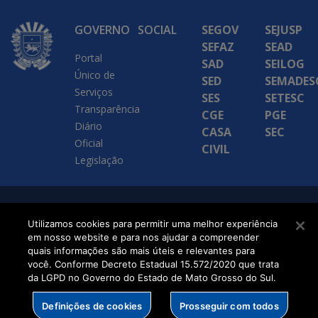
GOVERNO
SOCIAL
SEGOV
SEJUSP
SEFAZ
SEAD
Portal
SAD
SEILOG
Único de
SED
SEMADES
Serviços
SES
SETESC
Transparência
CGE
PGE
Diário
CASA
SEC
Oficial
CIVIL
Legislação
SETDIG | Secretaria-
Utilizamos cookies para permitir uma melhor experiência
Executiva de
em nosso website e para nos ajudar a compreender
quais informações são mais úteis e relevantes para
Transformação Digital
você. Conforme Decreto Estadual 15.572/2020 que trata
da LGPD no Governo do Estado de Mato Grosso do Sul.
Definições de cookies
Prosseguir com todos