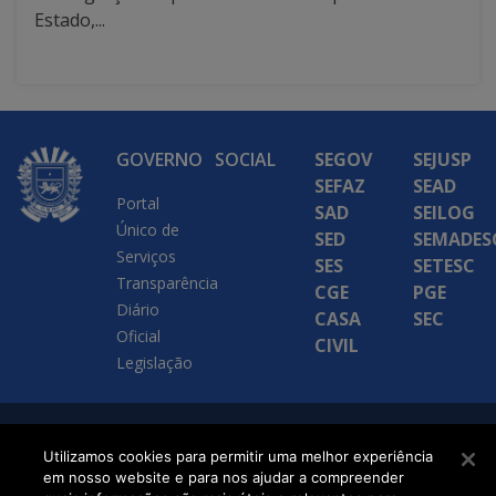
Estado,...
GOVERNO
SOCIAL
SEGOV
SEJUSP
SEFAZ
SEAD
Portal
SAD
SEILOG
Único de
SED
SEMADES
Serviços
SES
SETESC
Transparência
CGE
PGE
Diário
CASA
SEC
Oficial
CIVIL
Legislação
SETDIG | Secretaria-
Utilizamos cookies para permitir uma melhor experiência
Executiva de
em nosso website e para nos ajudar a compreender