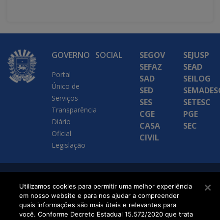
GOVERNO
SOCIAL
SEGOV
SEJUSP
SEFAZ
SEAD
Portal
SAD
SEILOG
Único de
SED
SEMADES
Serviços
SES
SETESC
Transparência
CGE
PGE
Diário
CASA
SEC
Oficial
CIVIL
Legislação
SETDIG | Secretaria-
Utilizamos cookies para permitir uma melhor experiência
em nosso website e para nos ajudar a compreender
Executiva de
quais informações são mais úteis e relevantes para
Transformação Digital
você. Conforme Decreto Estadual 15.572/2020 que trata