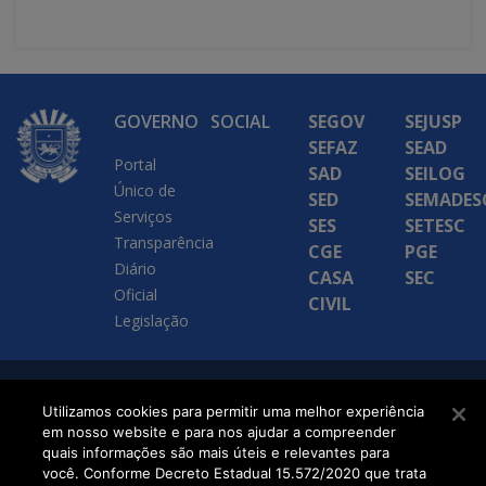
GOVERNO
SOCIAL
SEGOV
SEJUSP
SEFAZ
SEAD
Portal
SAD
SEILOG
Único de
SED
SEMADES
Serviços
SES
SETESC
Transparência
CGE
PGE
Diário
CASA
SEC
Oficial
CIVIL
Legislação
SETDIG | Secretaria-
Utilizamos cookies para permitir uma melhor experiência
em nosso website e para nos ajudar a compreender
Executiva de
quais informações são mais úteis e relevantes para
Transformação Digital
você. Conforme Decreto Estadual 15.572/2020 que trata