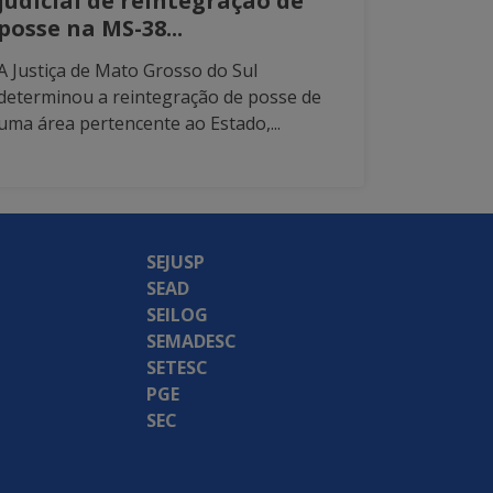
judicial de reintegração de
posse na MS-38...
A Justiça de Mato Grosso do Sul
determinou a reintegração de posse de
uma área pertencente ao Estado,...
SEJUSP
SEAD
SEILOG
SEMADESC
SETESC
PGE
SEC