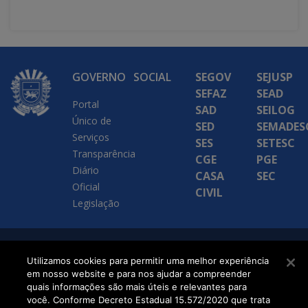
GOVERNO
SOCIAL
SEGOV
SEJUSP
SEFAZ
SEAD
Portal
SAD
SEILOG
Único de
SED
SEMADES
Serviços
SES
SETESC
Transparência
CGE
PGE
Diário
CASA
SEC
Oficial
CIVIL
Legislação
SETDIG | Secretaria-
Utilizamos cookies para permitir uma melhor experiência
em nosso website e para nos ajudar a compreender
Executiva de
quais informações são mais úteis e relevantes para
Transformação Digital
você. Conforme Decreto Estadual 15.572/2020 que trata