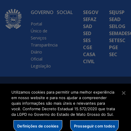
GOVERNO
SOCIAL
SEGOV
SEJUSP
SEFAZ
SEAD
Portal
SAD
SEILOG
Único de
SED
SEMADES
Serviços
SES
SETESC
Transparência
CGE
PGE
Diário
CASA
SEC
Oficial
CIVIL
Legislação
SETDIG | Secretaria-
Utilizamos cookies para permitir uma melhor experiência
Executiva de
em nosso website e para nos ajudar a compreender
quais informações são mais úteis e relevantes para
Transformação Digital
você. Conforme Decreto Estadual 15.572/2020 que trata
da LGPD no Governo do Estado de Mato Grosso do Sul.
Definições de cookies
Prosseguir com todos