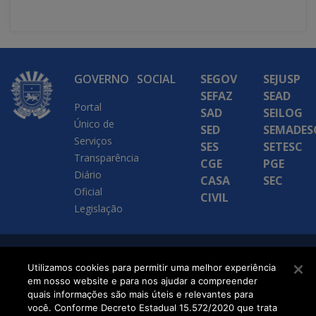
GOVERNO
SOCIAL
SEGOV
SEJUSP
SEFAZ
SEAD
Portal
SAD
SEILOG
Único de
SED
SEMADES
Serviços
SES
SETESC
Transparência
CGE
PGE
Diário
CASA
SEC
Oficial
CIVIL
Legislação
SETDIG | Secretaria-
Utilizamos cookies para permitir uma melhor experiência
em nosso website e para nos ajudar a compreender
Executiva de
quais informações são mais úteis e relevantes para
Transformação Digital
você. Conforme Decreto Estadual 15.572/2020 que trata