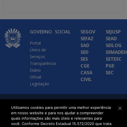
GOVERNO
SOCIAL
SEGOV
SEJUSP
SEFAZ
SEAD
Portal
SAD
SEILOG
Único de
SED
SEMADES
Serviços
SES
SETESC
Transparência
CGE
PGE
Diário
CASA
SEC
Oficial
CIVIL
Legislação
SETDIG | Secretaria-
Utilizamos cookies para permitir uma melhor experiência
em nosso website e para nos ajudar a compreender
Executiva de
quais informações são mais úteis e relevantes para
Transformação Digital
você. Conforme Decreto Estadual 15.572/2020 que trata