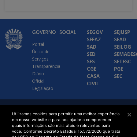
GOVERNO
SOCIAL
SEGOV
SEJUSP
SEFAZ
SEAD
Portal
SAD
SEILOG
Único de
SED
SEMADES
Serviços
SES
SETESC
Transparência
CGE
PGE
Diário
CASA
SEC
Oficial
CIVIL
Legislação
SETDIG | Secretaria-
Utilizamos cookies para permitir uma melhor experiência
em nosso website e para nos ajudar a compreender
Executiva de
quais informações são mais úteis e relevantes para
Transformação Digital
você. Conforme Decreto Estadual 15.572/2020 que trata