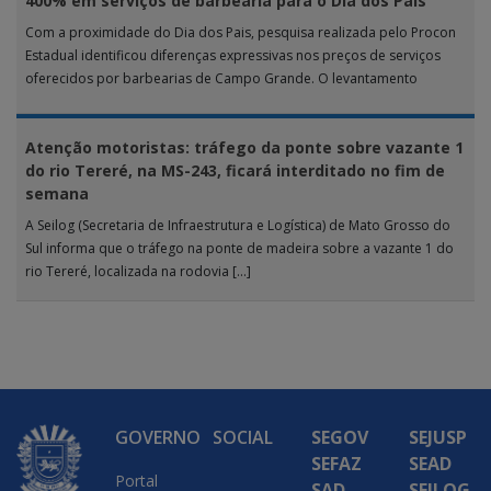
400% em serviços de barbearia para o Dia dos Pais
Com a proximidade do Dia dos Pais, pesquisa realizada pelo Procon
Estadual identificou diferenças expressivas nos preços de serviços
oferecidos por barbearias de Campo Grande. O levantamento
analisou 18 tipos […]
Atenção motoristas: tráfego da ponte sobre vazante 1
do rio Tereré, na MS-243, ficará interditado no fim de
semana
A Seilog (Secretaria de Infraestrutura e Logística) de Mato Grosso do
Sul informa que o tráfego na ponte de madeira sobre a vazante 1 do
rio Tereré, localizada na rodovia […]
GOVERNO
SOCIAL
SEGOV
SEJUSP
SEFAZ
SEAD
Portal
SAD
SEILOG