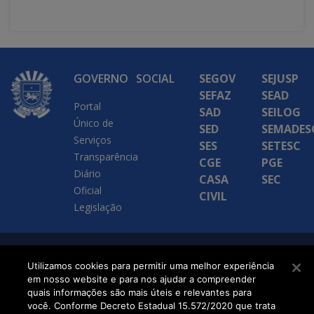
GOVERNO
SOCIAL
SEGOV
SEJUSP
SEFAZ
SEAD
Portal
SAD
SEILOG
Único de
SED
SEMADES
Serviços
SES
SETESC
Transparência
CGE
PGE
Diário
CASA
SEC
Oficial
CIVIL
Legislação
SETDIG | Secretaria-
Utilizamos cookies para permitir uma melhor experiência
em nosso website e para nos ajudar a compreender
Executiva de
quais informações são mais úteis e relevantes para
Transformação Digital
você. Conforme Decreto Estadual 15.572/2020 que trata