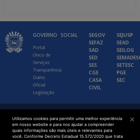
GOVERNO
SOCIAL
SEGOV
SEJUSP
SEFAZ
SEAD
Portal
SAD
SEILOG
Único de
SED
SEMADES
Serviços
SES
SETESC
Transparência
CGE
PGE
Diário
CASA
SEC
Oficial
CIVIL
Legislação
SETDIG | Secretaria-
Utilizamos cookies para permitir uma melhor experiência
em nosso website e para nos ajudar a compreender
Executiva de
quais informações são mais úteis e relevantes para
Transformação Digital
você. Conforme Decreto Estadual 15.572/2020 que trata