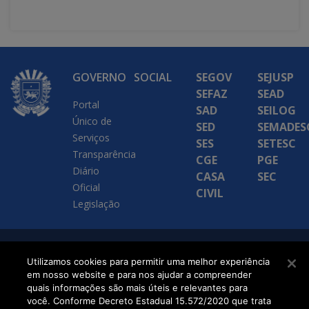
GOVERNO
SOCIAL
SEGOV
SEJUSP
SEFAZ
SEAD
Portal
SAD
SEILOG
Único de
SED
SEMADES
Serviços
SES
SETESC
Transparência
CGE
PGE
Diário
CASA
SEC
Oficial
CIVIL
Legislação
SETDIG | Secretaria-
Utilizamos cookies para permitir uma melhor experiência
em nosso website e para nos ajudar a compreender
Executiva de
quais informações são mais úteis e relevantes para
Transformação Digital
você. Conforme Decreto Estadual 15.572/2020 que trata