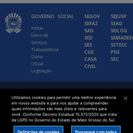
GOVERNO
SOCIAL
SEGOV
SEJUSP
SEFAZ
SEAD
Portal
SAD
SEILOG
Único de
SED
SEMADES
Serviços
SES
SETESC
Transparência
CGE
PGE
Diário
CASA
SEC
Oficial
CIVIL
Legislação
SETDIG | Secretaria-
Utilizamos cookies para permitir uma melhor experiência
Executiva de
em nosso website e para nos ajudar a compreender
quais informações são mais úteis e relevantes para
Transformação Digital
você. Conforme Decreto Estadual 15.572/2020 que trata
da LGPD no Governo do Estado de Mato Grosso do Sul.
Definições de cookies
Prosseguir com todos