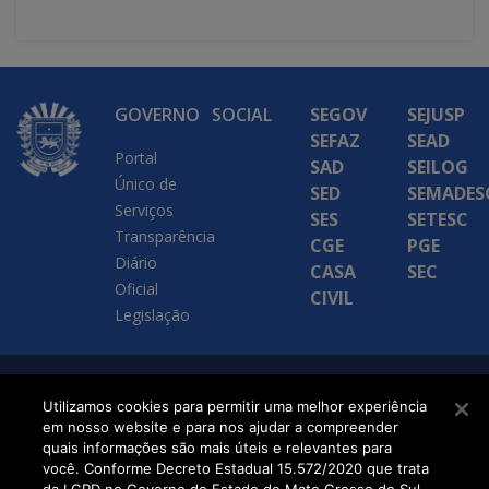
GOVERNO
SOCIAL
SEGOV
SEJUSP
SEFAZ
SEAD
Portal
SAD
SEILOG
Único de
SED
SEMADES
Serviços
SES
SETESC
Transparência
CGE
PGE
Diário
CASA
SEC
Oficial
CIVIL
Legislação
SETDIG | Secretaria-
Utilizamos cookies para permitir uma melhor experiência
em nosso website e para nos ajudar a compreender
Executiva de
quais informações são mais úteis e relevantes para
Transformação Digital
você. Conforme Decreto Estadual 15.572/2020 que trata