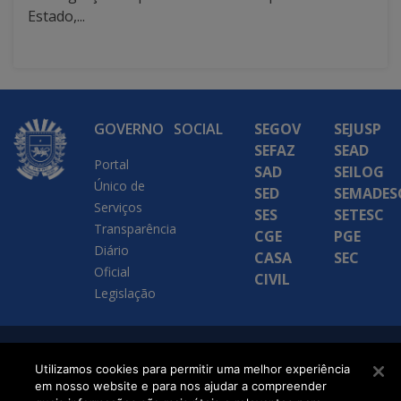
Estado,...
GOVERNO
SOCIAL
SEGOV
SEJUSP
SEFAZ
SEAD
Portal
SAD
SEILOG
Único de
SED
SEMADES
Serviços
SES
SETESC
Transparência
CGE
PGE
Diário
CASA
SEC
Oficial
CIVIL
Legislação
SETDIG | Secretaria-
Utilizamos cookies para permitir uma melhor experiência
Executiva de
em nosso website e para nos ajudar a compreender