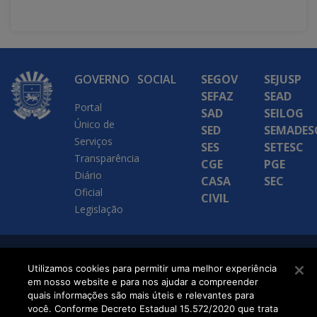
GOVERNO
SOCIAL
SEGOV
SEJUSP
SEFAZ
SEAD
Portal
SAD
SEILOG
Único de
SED
SEMADES
Serviços
SES
SETESC
Transparência
CGE
PGE
Diário
CASA
SEC
Oficial
CIVIL
Legislação
SETDIG | Secretaria-
Utilizamos cookies para permitir uma melhor experiência
em nosso website e para nos ajudar a compreender
Executiva de
quais informações são mais úteis e relevantes para
Transformação Digital
você. Conforme Decreto Estadual 15.572/2020 que trata