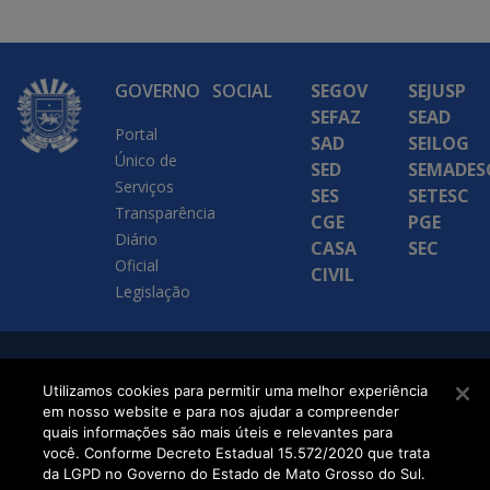
GOVERNO
SOCIAL
SEGOV
SEJUSP
SEFAZ
SEAD
Portal
SAD
SEILOG
Único de
SED
SEMADES
Serviços
SES
SETESC
Transparência
CGE
PGE
Diário
CASA
SEC
Oficial
CIVIL
Legislação
SETDIG | Secretaria-
Utilizamos cookies para permitir uma melhor experiência
Executiva de
em nosso website e para nos ajudar a compreender
quais informações são mais úteis e relevantes para
Transformação Digital
você. Conforme Decreto Estadual 15.572/2020 que trata
da LGPD no Governo do Estado de Mato Grosso do Sul.