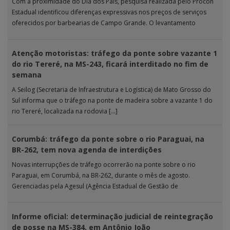
Com a proximidade do Dia dos Pais, pesquisa realizada pelo Procon
Estadual identificou diferenças expressivas nos preços de serviços
oferecidos por barbearias de Campo Grande. O levantamento
analisou 18 tipos […]
Atenção motoristas: tráfego da ponte sobre vazante 1
do rio Tereré, na MS-243, ficará interditado no fim de
semana
A Seilog (Secretaria de Infraestrutura e Logística) de Mato Grosso do
Sul informa que o tráfego na ponte de madeira sobre a vazante 1 do
rio Tereré, localizada na rodovia […]
Corumbá: tráfego da ponte sobre o rio Paraguai, na
BR-262, tem nova agenda de interdições
Novas interrupções de tráfego ocorrerão na ponte sobre o rio
Paraguai, em Corumbá, na BR-262, durante o mês de agosto.
Gerenciadas pela Agesul (Agência Estadual de Gestão de
Empreendimentos), as […]
Informe oficial: determinação judicial de reintegração
de posse na MS-384, em Antônio João