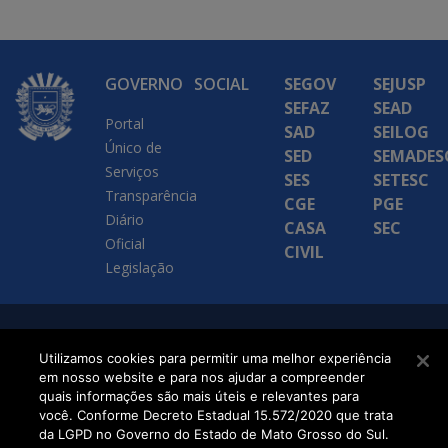
GOVERNO
SOCIAL
SEGOV
SEJUSP
SEFAZ
SEAD
Portal
SAD
SEILOG
Único de
SED
SEMADES
Serviços
SES
SETESC
Transparência
CGE
PGE
Diário
CASA
SEC
Oficial
CIVIL
Legislação
SETDIG | Secretaria-
Utilizamos cookies para permitir uma melhor experiência
Executiva de
em nosso website e para nos ajudar a compreender
quais informações são mais úteis e relevantes para
Transformação Digital
você. Conforme Decreto Estadual 15.572/2020 que trata
da LGPD no Governo do Estado de Mato Grosso do Sul.