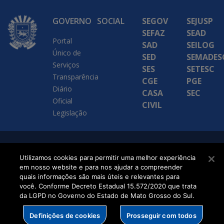
GOVERNO
SOCIAL
SEGOV
SEJUSP
SEFAZ
SEAD
Portal
SAD
SEILOG
Único de
SED
SEMADES
Serviços
SES
SETESC
Transparência
CGE
PGE
Diário
CASA
SEC
Oficial
CIVIL
Legislação
SETDIG | Secretaria-
Utilizamos cookies para permitir uma melhor experiência
Executiva de
em nosso website e para nos ajudar a compreender
quais informações são mais úteis e relevantes para
Transformação Digital
você. Conforme Decreto Estadual 15.572/2020 que trata
da LGPD no Governo do Estado de Mato Grosso do Sul.
Definições de cookies
Prosseguir com todos