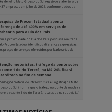
ês de julho Mato Grosso do Sul registrou a abertura de
.437 empresas em julho de 2026, conforme dados da
nta […]
esquisa do Procon Estadual aponta
iferença de até 400% em serviços de
arbearia para o Dia dos Pais
om a proximidade do Dia dos Pais, pesquisa realizada
elo Procon Estadual identificou diferenças expressivas
os preços de serviços oferecidos por barbearias de
ampo Grande. O levantamento analisou 18 tipos […]
tenção motoristas: tráfego da ponte sobre
azante 1 do rio Tereré, na MS-243, ficará
nterditado no fim de semana
Seilog (Secretaria de Infraestrutura e Logística) de Mato
rosso do Sul informa que o tráfego na ponte de madeira
obre a vazante 1 do rio Tereré, localizada na rodovia […]
LTIMAS NOTÍCIAS