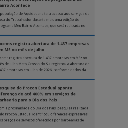
airro Acontece
 população de Aquidauana terá acesso aos serviços da
asa do Trabalhador durante mais uma edição do
rograma Meu Bairro Acontece, que será realizada no
róximo sábado (8), das 15h […]
ucems registra abertura de 1.437 empresas
m MS no mês de julho
ucems registra abertura de 1.437 empresas em MSz no
ês de julho Mato Grosso do Sul registrou a abertura de
.437 empresas em julho de 2026, conforme dados da
nta […]
esquisa do Procon Estadual aponta
iferença de até 400% em serviços de
arbearia para o Dia dos Pais
om a proximidade do Dia dos Pais, pesquisa realizada
elo Procon Estadual identificou diferenças expressivas
os preços de serviços oferecidos por barbearias de
ampo Grande. O levantamento analisou 18 tipos […]