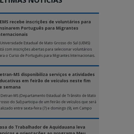
EMS recebe inscrições de voluntários para
nsinarem Português para Migrantes
nternacionais
 Universidade Estadual de Mato Grosso do Sul (UEMS)
stá com inscrições abertas para selecionar voluntários
ara o Curso de Português para Migrantes Internacionais.
 ação de extensão é realizada […]
etran-MS disponibiliza serviços e atividades
ducativas em feirão de veículos neste fim
e semana
 Detran-MS (Departamento Estadual de Trânsito de Mato
rosso do Sul) participa de um feirão de veículos que será
ealizado entre sexta-feira (7) e domingo (9), em Campo
rande. Durante […]
asa do Trabalhador de Aquidauana leva
erviços e orientações ao programa Meu