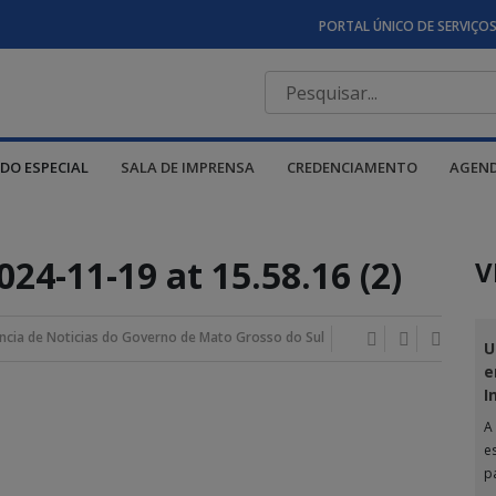
PORTAL ÚNICO DE SERVIÇO
DO ESPECIAL
SALA DE IMPRENSA
CREDENCIAMENTO
AGEN
4-11-19 at 15.58.16 (2)
V
ncia de Noticias do Governo de Mato Grosso do Sul
U
e
I
A
e
p