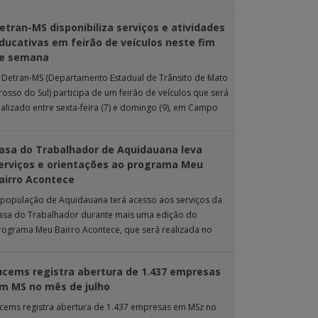
 ação de extensão é realizada […]
etran-MS disponibiliza serviços e atividades
ducativas em feirão de veículos neste fim
e semana
 Detran-MS (Departamento Estadual de Trânsito de Mato
rosso do Sul) participa de um feirão de veículos que será
ealizado entre sexta-feira (7) e domingo (9), em Campo
rande. Durante […]
asa do Trabalhador de Aquidauana leva
erviços e orientações ao programa Meu
airro Acontece
 população de Aquidauana terá acesso aos serviços da
asa do Trabalhador durante mais uma edição do
rograma Meu Bairro Acontece, que será realizada no
róximo sábado (8), das 15h […]
ucems registra abertura de 1.437 empresas
m MS no mês de julho
ucems registra abertura de 1.437 empresas em MSz no