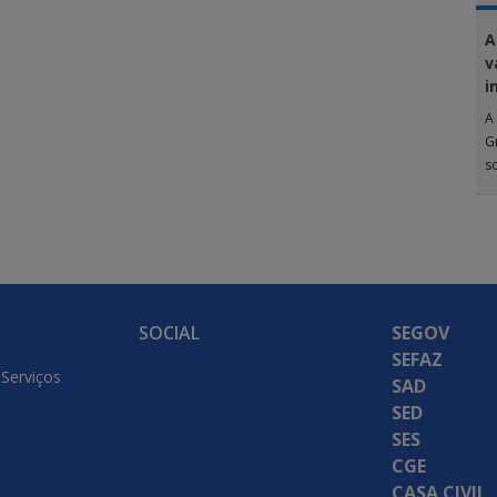
A
v
i
A 
G
s
SOCIAL
SEGOV
SEFAZ
 Serviços
SAD
SED
SES
CGE
CASA CIVIL