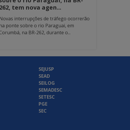
sobre o rio Paraguai, na BR-
262, tem nova agen...
Novas interrupções de tráfego ocorrerão
na ponte sobre o rio Paraguai, em
Corumbá, na BR-262, durante o...
SEJUSP
SEAD
SEILOG
SEMADESC
SETESC
PGE
SEC