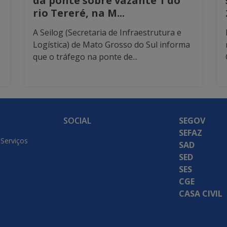
da ponte sobre vazante 1 do
rio Tereré, na M...
A Seilog (Secretaria de Infraestrutura e
Logística) de Mato Grosso do Sul informa
que o tráfego na ponte de...
SOCIAL
SEGOV
SEFAZ
 Serviços
SAD
SED
SES
CGE
CASA CIVIL