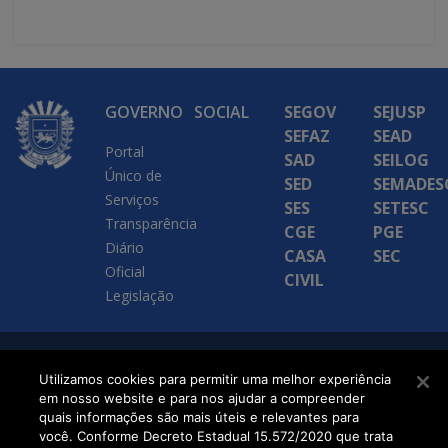
GOVERNO
SOCIAL
SEGOV
SEJUSP
SEFAZ
SEAD
Portal
SAD
SEILOG
Único de
SED
SEMADES
Serviços
SES
SETESC
Transparência
CGE
PGE
Diário
CASA
SEC
Oficial
CIVIL
Legislação
SETDIG | Secretaria-
Utilizamos cookies para permitir uma melhor experiência
em nosso website e para nos ajudar a compreender
Executiva de
quais informações são mais úteis e relevantes para
Transformação Digital
você. Conforme Decreto Estadual 15.572/2020 que trata