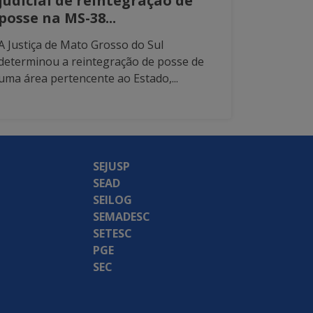
judicial de reintegração de
posse na MS-38...
A Justiça de Mato Grosso do Sul
determinou a reintegração de posse de
uma área pertencente ao Estado,...
SEJUSP
SEAD
SEILOG
SEMADESC
SETESC
PGE
SEC