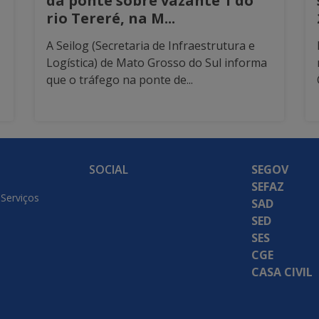
da ponte sobre vazante 1 do
rio Tereré, na M...
A Seilog (Secretaria de Infraestrutura e
Logística) de Mato Grosso do Sul informa
que o tráfego na ponte de...
SOCIAL
SEGOV
SEFAZ
 Serviços
SAD
SED
SES
CGE
CASA CIVIL