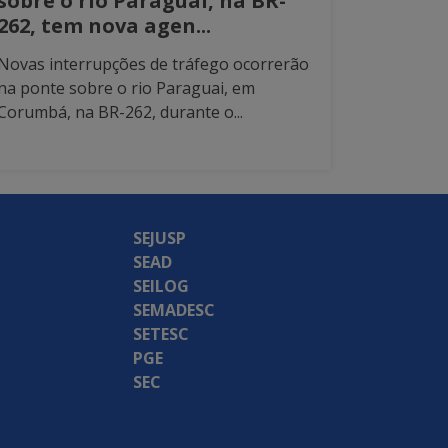
sobre o rio Paraguai, na BR-
262, tem nova agen...
Novas interrupções de tráfego ocorrerão
na ponte sobre o rio Paraguai, em
Corumbá, na BR-262, durante o...
SEJUSP
SEAD
SEILOG
SEMADESC
SETESC
PGE
SEC