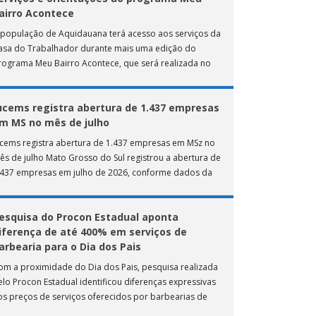
airro Acontece
 população de Aquidauana terá acesso aos serviços da
asa do Trabalhador durante mais uma edição do
rograma Meu Bairro Acontece, que será realizada no
róximo sábado (8), das 15h […]
ucems registra abertura de 1.437 empresas
m MS no mês de julho
ucems registra abertura de 1.437 empresas em MSz no
ês de julho Mato Grosso do Sul registrou a abertura de
.437 empresas em julho de 2026, conforme dados da
nta […]
esquisa do Procon Estadual aponta
iferença de até 400% em serviços de
arbearia para o Dia dos Pais
om a proximidade do Dia dos Pais, pesquisa realizada
elo Procon Estadual identificou diferenças expressivas
os preços de serviços oferecidos por barbearias de
ampo Grande. O levantamento analisou 18 tipos […]