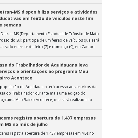
 ação de extensão é realizada […]
etran-MS disponibiliza serviços e atividades
ducativas em feirão de veículos neste fim
e semana
 Detran-MS (Departamento Estadual de Trânsito de Mato
rosso do Sul) participa de um feirão de veículos que será
ealizado entre sexta-feira (7) e domingo (9), em Campo
rande. Durante […]
asa do Trabalhador de Aquidauana leva
erviços e orientações ao programa Meu
airro Acontece
 população de Aquidauana terá acesso aos serviços da
asa do Trabalhador durante mais uma edição do
rograma Meu Bairro Acontece, que será realizada no
róximo sábado (8), das 15h […]
ucems registra abertura de 1.437 empresas
m MS no mês de julho
ucems registra abertura de 1.437 empresas em MSz no