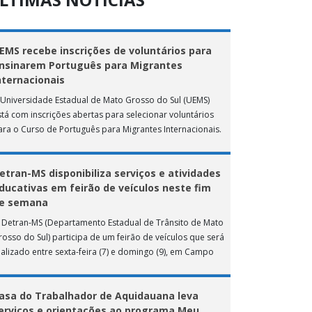
EMS recebe inscrições de voluntários para
nsinarem Português para Migrantes
nternacionais
 Universidade Estadual de Mato Grosso do Sul (UEMS)
stá com inscrições abertas para selecionar voluntários
ara o Curso de Português para Migrantes Internacionais.
 ação de extensão é realizada […]
etran-MS disponibiliza serviços e atividades
ducativas em feirão de veículos neste fim
e semana
 Detran-MS (Departamento Estadual de Trânsito de Mato
rosso do Sul) participa de um feirão de veículos que será
ealizado entre sexta-feira (7) e domingo (9), em Campo
rande. Durante […]
asa do Trabalhador de Aquidauana leva
erviços e orientações ao programa Meu