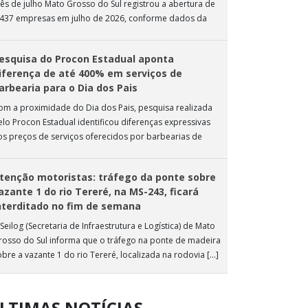
ês de julho Mato Grosso do Sul registrou a abertura de
.437 empresas em julho de 2026, conforme dados da
nta […]
esquisa do Procon Estadual aponta
iferença de até 400% em serviços de
arbearia para o Dia dos Pais
om a proximidade do Dia dos Pais, pesquisa realizada
elo Procon Estadual identificou diferenças expressivas
os preços de serviços oferecidos por barbearias de
ampo Grande. O levantamento analisou 18 tipos […]
tenção motoristas: tráfego da ponte sobre
azante 1 do rio Tereré, na MS-243, ficará
nterditado no fim de semana
Seilog (Secretaria de Infraestrutura e Logística) de Mato
rosso do Sul informa que o tráfego na ponte de madeira
obre a vazante 1 do rio Tereré, localizada na rodovia […]
LTIMAS NOTÍCIAS