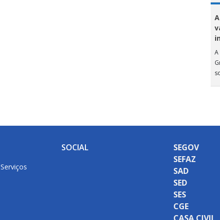
A
v
i
A 
G
s
SOCIAL
SEGOV
SEFAZ
 Serviços
SAD
SED
SES
CGE
CASA CIVIL