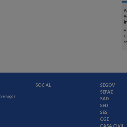
A
v
i
A 
G
s
SOCIAL
SEGOV
SEFAZ
 Serviços
SAD
SED
SES
CGE
CASA CIVIL