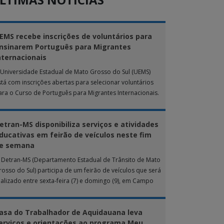
EMS recebe inscrições de voluntários para
nsinarem Português para Migrantes
nternacionais
 Universidade Estadual de Mato Grosso do Sul (UEMS)
stá com inscrições abertas para selecionar voluntários
ara o Curso de Português para Migrantes Internacionais.
 ação de extensão é realizada […]
etran-MS disponibiliza serviços e atividades
ducativas em feirão de veículos neste fim
e semana
 Detran-MS (Departamento Estadual de Trânsito de Mato
rosso do Sul) participa de um feirão de veículos que será
ealizado entre sexta-feira (7) e domingo (9), em Campo
rande. Durante […]
asa do Trabalhador de Aquidauana leva
erviços e orientações ao programa Meu