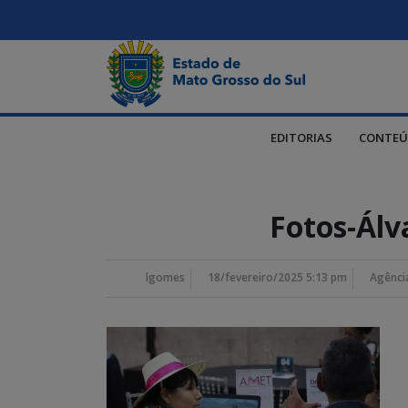
EDITORIAS
CONTEÚ
Fotos-Álv
lgomes
18/fevereiro/2025 5:13 pm
Agênci