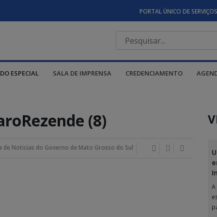
PORTAL ÚNICO DE SERVIÇO
DO ESPECIAL
SALA DE IMPRENSA
CREDENCIAMENTO
AGEN
aroRezende (8)
V
a de Noticias do Governo de Mato Grosso do Sul
U
e
I
A
e
p