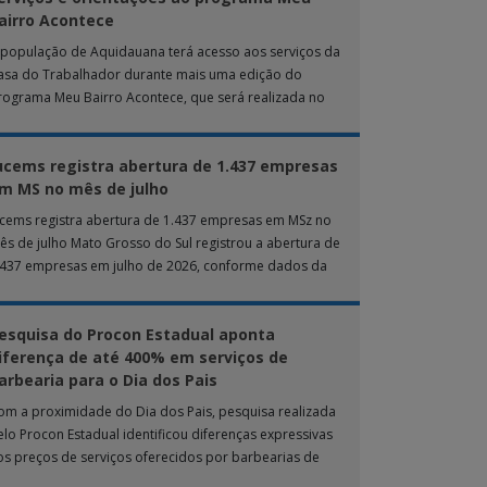
airro Acontece
 população de Aquidauana terá acesso aos serviços da
asa do Trabalhador durante mais uma edição do
rograma Meu Bairro Acontece, que será realizada no
róximo sábado (8), das 15h […]
ucems registra abertura de 1.437 empresas
m MS no mês de julho
ucems registra abertura de 1.437 empresas em MSz no
ês de julho Mato Grosso do Sul registrou a abertura de
.437 empresas em julho de 2026, conforme dados da
nta […]
esquisa do Procon Estadual aponta
iferença de até 400% em serviços de
arbearia para o Dia dos Pais
om a proximidade do Dia dos Pais, pesquisa realizada
elo Procon Estadual identificou diferenças expressivas
os preços de serviços oferecidos por barbearias de
ampo Grande. O levantamento analisou 18 tipos […]