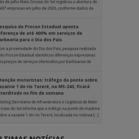
ês de julho Mato Grosso do Sul registrou a abertura de
.437 empresas em julho de 2026, conforme dados da
nta […]
esquisa do Procon Estadual aponta
iferença de até 400% em serviços de
arbearia para o Dia dos Pais
om a proximidade do Dia dos Pais, pesquisa realizada
elo Procon Estadual identificou diferenças expressivas
os preços de serviços oferecidos por barbearias de
ampo Grande. O levantamento analisou 18 tipos […]
tenção motoristas: tráfego da ponte sobre
azante 1 do rio Tereré, na MS-243, ficará
nterditado no fim de semana
Seilog (Secretaria de Infraestrutura e Logística) de Mato
rosso do Sul informa que o tráfego na ponte de madeira
obre a vazante 1 do rio Tereré, localizada na rodovia […]
LTIMAS NOTÍCIAS