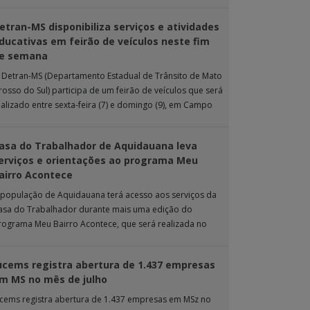
 ação de extensão é realizada […]
etran-MS disponibiliza serviços e atividades
ducativas em feirão de veículos neste fim
e semana
 Detran-MS (Departamento Estadual de Trânsito de Mato
rosso do Sul) participa de um feirão de veículos que será
ealizado entre sexta-feira (7) e domingo (9), em Campo
rande. Durante […]
asa do Trabalhador de Aquidauana leva
erviços e orientações ao programa Meu
airro Acontece
 população de Aquidauana terá acesso aos serviços da
asa do Trabalhador durante mais uma edição do
rograma Meu Bairro Acontece, que será realizada no
róximo sábado (8), das 15h […]
ucems registra abertura de 1.437 empresas
m MS no mês de julho
ucems registra abertura de 1.437 empresas em MSz no